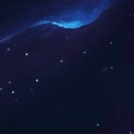
湖北武汉纱帽污水处理厂尾
关
昊
企业
服务热线：027-87603010
简介
邮箱：sale@haoshengjc.com
荣誉
地址：武汉市洪山区文化大道555号融创智