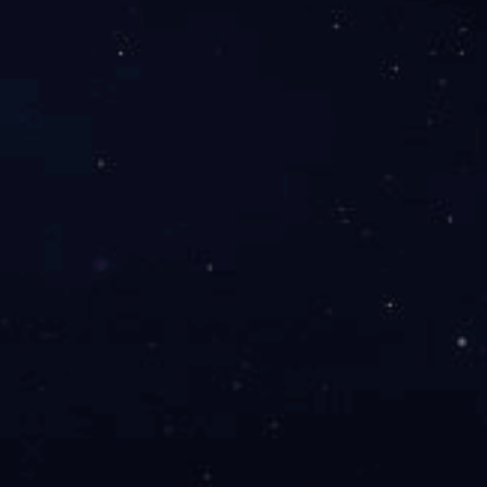
道工程
新闻
交通枢
人力
纽工程
资源
水利水
联系
电工程
我们
工业防
腐工程
机场码
头工程