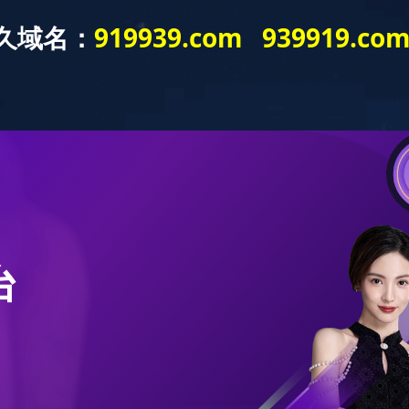
关于
乐动体育LDSPORTS(中
乐动
乐动体育LDSPOR
昊盛
国)官方网站
体育
国)官方网站
关于昊盛
乐动体育
乐动体育
乐动体育
工程案例
合作伙伴
资讯中心
企业简介
新材料事
裂缝控制
科研团队
地标性工
合作伙伴
企业新闻
LDSPORTS(中国)
LDSPORTS(中国)
组织架构
特种砂浆
科研成果
交通枢纽
人力资源
打造绿色建材，共筑美好生
打造绿色建材，共筑美好生
打造绿色建材，共筑美好生
打造绿色建材，共筑美好生
命
命
命
命
党建引领
地坪材料
工业防腐
官方网站
官方网站
加固材料
了解更多
打造绿色建材，共筑美好生
打造绿色建材，共筑美好生
命
命
了解更多
了解更多
了解更多
了解更多