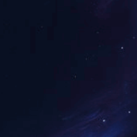
山东胶州市胶西污水处理厂