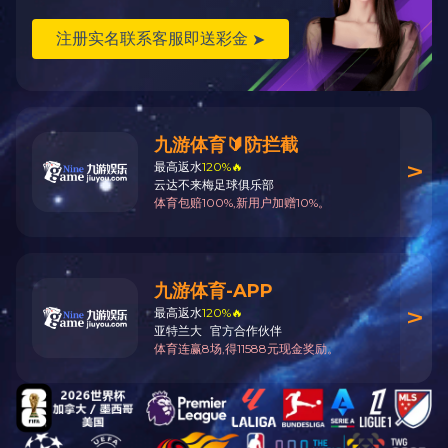
四川南充阆中机
机场码头工程
场
服务热线：027-87603010
邮箱：sale@haoshengjc.com
地址：武汉市洪山区文化大道555号融创智谷A7-9栋/C5栋
19楼