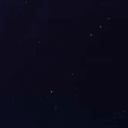
育
工程案
合作
资讯
RTS(中国)官
例
伙伴
中心
地标性
合作
企业
工程
伙伴
新闻
桥梁隧
行业
道工程
新闻