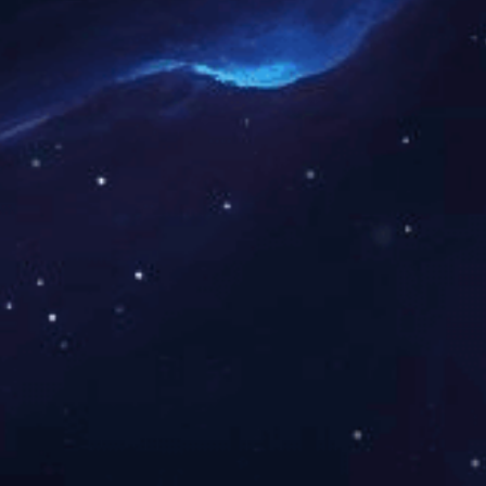
关
昊
企业
服务热线：027-87603010
简介
邮箱：sale@haoshengjc.com
荣誉
地址：武汉市洪山区文化大道555号融创智
资质
谷A7-9栋/C5栋19楼