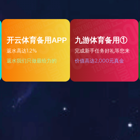
术监督研究中心共建工程
2家国家级科研院所，隶
，是全国建材行业最大的
术人员200多人，主要
技前沿动态，为全国建材
学共建了技术研发实验室，依托武汉理工大学国