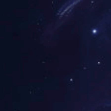
CORE EQUIPMENT
核心仪器设备