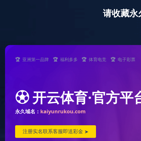
首
页
新材料事业部
科研团队
科研平台
科研成果