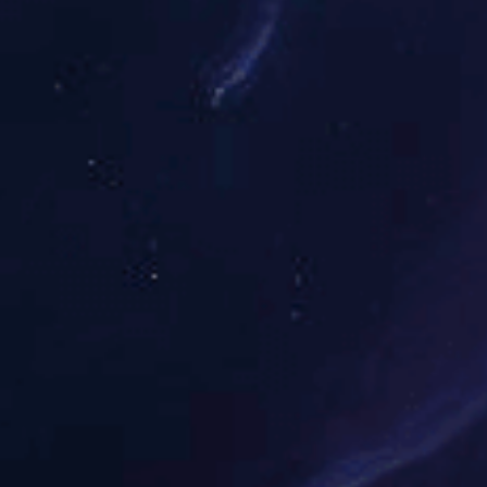
实力和科研设备，双方已在新材料研发
校，公司与该校在防水材料的研发及技
入市场，取得了良好的经济效益和社会