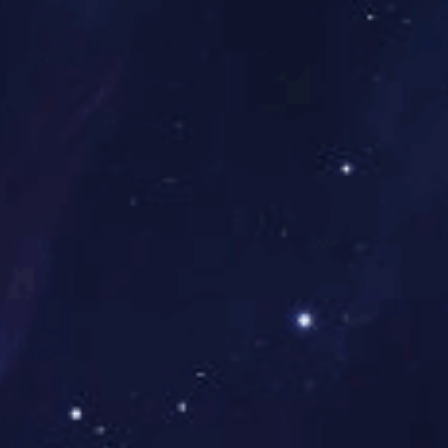
及应用方面展开了深入合作。湖北工业大学是
术应用方面进行了良好合作。通过与专业院校
效益。