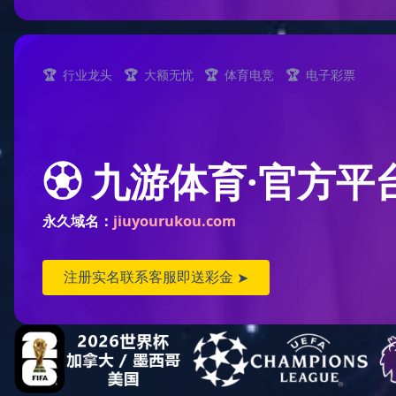
首页
/
乐动体育LDSPORTS(中国)官方网
NEW MATERIALS D
新材料事业部
行业科研机构合作