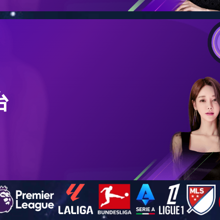
了解更多
了解更多
投资产业基地
五象新区金良路以南、新
5亿元，由11栋单体和地
成后将成为吸引数字经济及
自由贸易试验区南宁片区