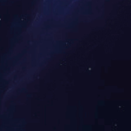
广东珠海横琴
于
乐动体育
乐动体
乐动体
盛
LDSPORTS(中国)官
育
LDSPO
方网站
方网站
裂缝控
新材料事业部
制材料
科研团队
城市更新事业部
混凝土
科研平台