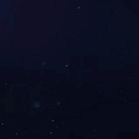
外加剂
科研成果
特种砂
浆
防水/防
腐涂料
地坪材
料
修缮材
料
加固材
料
防腐耐