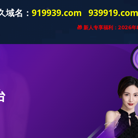
关于
乐动体育LDSPORTS(中
乐动
乐动体育LDSPOR
昊盛
国)官方网站
体育
国)官方网站
关于昊盛
乐动体育
乐动体育
乐动体育
工程案例
合作伙伴
资讯中心
企业简介
新材料事
裂缝控制
科研团队
地标性工
合作伙伴
企业新闻
LDSPORTS(中国)
LDSPORTS(中国)
组织架构
特种砂浆
科研成果
交通枢纽
人力资源
打造绿色建材，共筑美好生
打造绿色建材，共筑美好生
打造绿色建材，共筑美好生
打造绿色建材，共筑美好生
命
命
命
命
党建引领
地坪材料
工业防腐
官方网站
官方网站
加固材料
了解更多
打造绿色建材，共筑美好生
打造绿色建材，共筑美好生
命
命
了解更多
了解更多
了解更多
了解更多