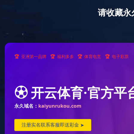
首
页
地标性工程
首页
/
工程案例
/
地标性工程