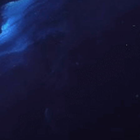
中心城地下空间