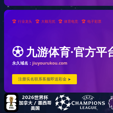
广西南宁五象创新型
三期
五象投资创新型信息产业基地三期项目位于
英路以西，占地面积约129亩，总投资约12.
下室组成，总建筑面积30.1万平方米。建
新兴制造业聚集的重要载体和中国（广西）
创新发展的策源地。