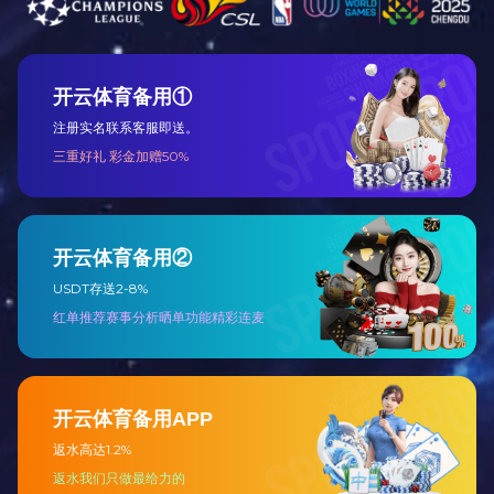
027-87603010
产品介绍
1、用环氧树脂为主材、固化剂、稀释剂、溶
剂、分散剂、消泡剂及某些填料等混合加工而成的环
氧地坪漆。